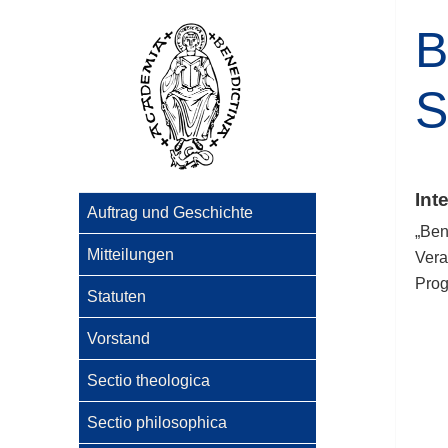
B
S
Int
Auftrag und Geschichte
„Ben
Mitteilungen
Vera
Pro
Statuten
Vorstand
Sectio theologica
Sectio philosophica