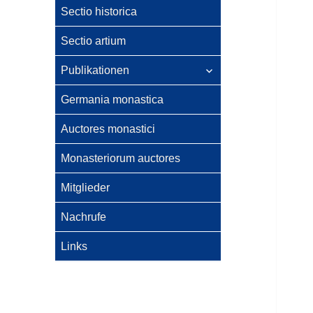
Sectio historica
Sectio artium
untermenü
Publikationen
anzeigen
Germania monastica
Auctores monastici
Monasteriorum auctores
Mitglieder
Nachrufe
Links