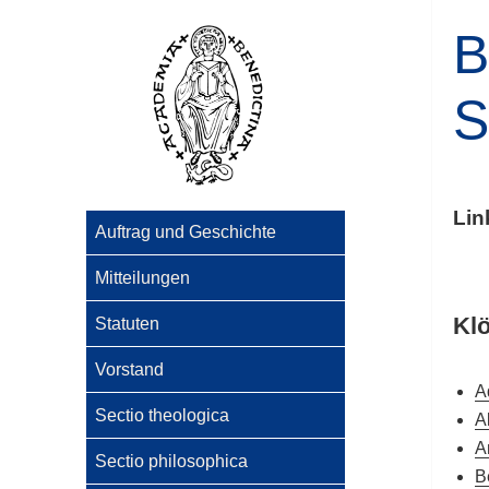
B
S
Lin
Auftrag und Geschichte
Mitteilungen
Klö
Statuten
Vorstand
A
Sectio theologica
A
A
Sectio philosophica
B