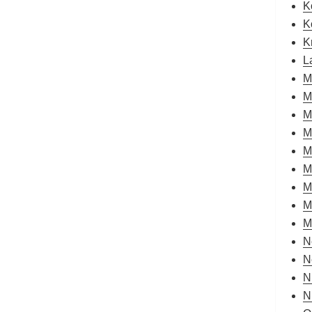
K
K
K
L
M
M
M
M
M
M
M
M
M
N
N
N
N