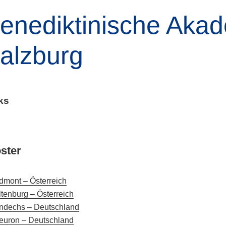
enediktinische Aka
alzburg
ks
ster
dmont – Österreich
ltenburg – Österreich
ndechs – Deutschland
euron – Deutschland