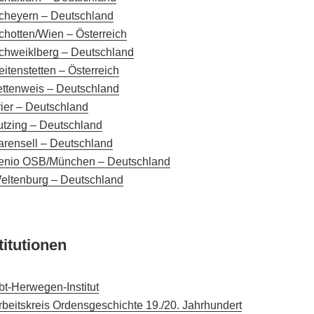
cheyern – Deutschland
chotten/Wien – Österreich
chweiklberg – Deutschland
eitenstetten – Österreich
ettenweis – Deutschland
rier – Deutschland
utzing – Deutschland
arensell – Deutschland
enio OSB/München – Deutschland
eltenburg – Deutschland
titutionen
bt-Herwegen-Institut
rbeitskreis Ordensgeschichte 19./20. Jahrhundert