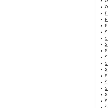
O
O
P
P
R
S
S
S
S
S
S
S
S
S
S
S
S
S