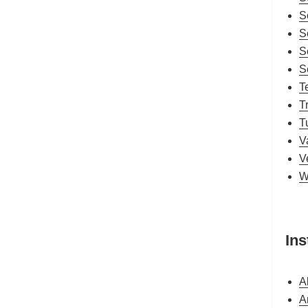
S
S
S
S
T
T
T
V
V
W
Ins
A
A