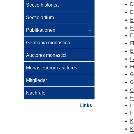
D
Sectio historica
D
Sectio artium
E
untermenü
E
Publikationen
anzeigen
E
Germania monastica
F
E
Auctores monastici
F
F
Monasteriorum auctores
G
Mitglieder
G
G
Nachrufe
H
Links
H
H
K
K